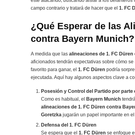
esté atacando, buscando aislar a los delanteros r
campo contrario y tratará de hacer que el
1. FC 
¿Qué Esperar de las Al
contra Bayern Munich?
A medida que las
alineaciones de 1. FC Düren
aficionados tendrán expectativas sobre cómo se 
favorito para ganar, el
1. FC Düren
podría sorpre
ejecutada. Aquí hay algunos aspectos clave a co
Posesión y Control del Partido por parte
Como es habitual, el
Bayern Munich
tendrá
alineaciones de 1. FC Düren contra Bay
Goretzka
jugarán un papel importante en el c
Defensa del 1. FC Düren
Se espera que el
1. FC Düren
se enfoque en