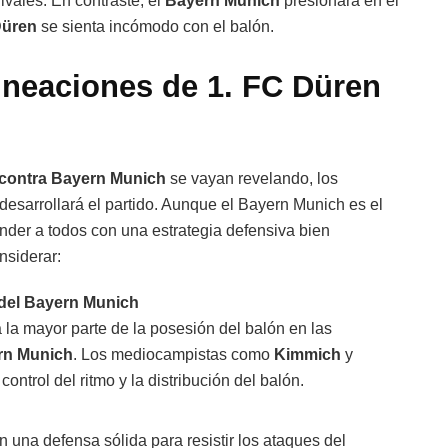
ivales. En contraste, el
Bayern Munich
presionará en el
Düren
se sienta incómodo con el balón.
ineaciones de 1. FC Düren
 contra Bayern Munich
se vayan revelando, los
desarrollará el partido. Aunque el Bayern Munich es el
nder a todos con una estrategia defensiva bien
nsiderar:
 del Bayern Munich
 la mayor parte de la posesión del balón en las
ern Munich
. Los mediocampistas como
Kimmich
y
ontrol del ritmo y la distribución del balón.
 una defensa sólida para resistir los ataques del