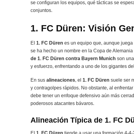
se configuran los equipos, qué tácticas se esper
conjuntos.
1. FC Düren: Visión Gen
El
1. FC Düren
es un equipo que, aunque juega 
se ha hecho un nombre en la Copa de Alemania 
de 1. FC Düren contra Bayern Munich
son una 
y esfuerzo, enfrentando a uno de los gigantes de
En sus
alineaciones
, el
1. FC Düren
suele ser m
y contragolpes rápidos. No obstante, al enfrenta
debe tener un enfoque defensivo aún más cerrado
poderosos atacantes bávaros.
Alineación Típica de 1. FC D
El
1. FC Düren
tiende a usar una formación 4-4-